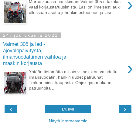
›
Marraskuussa hankkimani Valmet 305:n takalasi
vaati korjausta/uusimista. Lasi on ilmeisesti auki
ollessaan asettu johonkin esteeseen ja lasi...
24. joulukuuta 2021
Valmet 305 ja led -
ajovalopäivitystä,
ilmansuodattimen vaihtoa ja
›
maskin korjausta
Yhtään tietämättä milloin viimeksi on vaihdettu
ilmansuodatin, hankin uudet patruunat
Traktorimies -kaupasta. Ohjekirjan mukaan
patruunoita ...
‹
›
Etusivu
Näytä internetversio