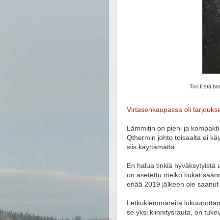
Tori.fi:stä b
Virtasenkaupassa oli tarjouks
Lämmitin on pieni ja kompakti j
Qthermin johto toisaalta ei k
siis käyttämättä.
En halua tinkiä hyväksytyistä
on asetettu melko tiukat säännö
enää 2019 jälkeen ole saanut 
Letkuklemmareita lukuunottama
se yksi kiinnitysrauta, on tuke