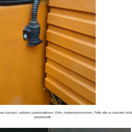
an kärsinyt, vaihdoin uudenmalliseen, Defa -minipistokeversioon. Pellin alla on haaroitin sisät
pistokkeelle