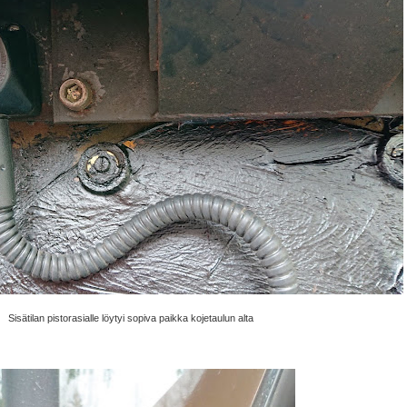
Sisätilan pistorasialle löytyi sopiva paikka kojetaulun alta