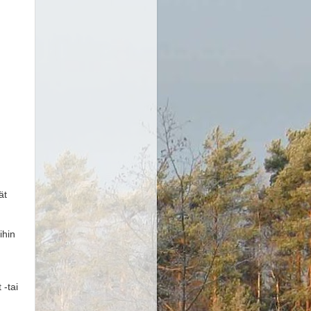
ät
ihin
 -tai