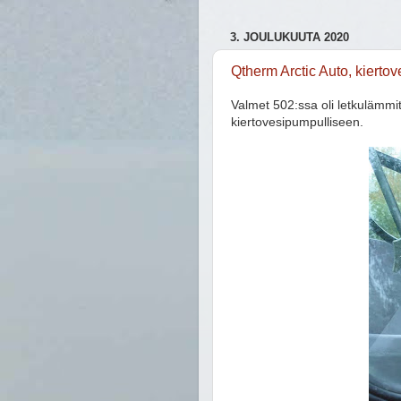
3. JOULUKUUTA 2020
Qtherm Arctic Auto, kiert
Valmet 502:ssa oli letkulämmi
kiertovesipumpulliseen.