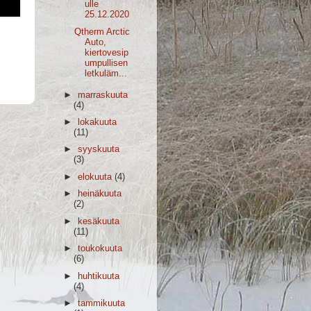
ulle
25.12.2020
Qtherm Arctic
Auto,
kiertovesip
umpullisen
letkuläm...
►
marraskuuta
(4)
►
lokakuuta
(11)
►
syyskuuta
(3)
►
elokuuta
(4)
►
heinäkuuta
(2)
►
kesäkuuta
(11)
►
toukokuuta
(6)
►
huhtikuuta
(4)
►
tammikuuta