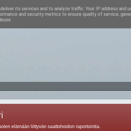
eliver its services and to analyze traffic. Your IP address and 
ormance and security metrics to ensure quality of service, gen
abuse.
i
len elämään liittyvän saattohoidon raportointia.