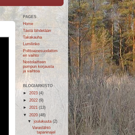
PAGES
Home
Tästä lähdetään
Takakauha
Lumilinko
Polttoainesuodattim
en vaihto
Nostolaitteen
pumpun korjausta
ja vaihtoa
BLOGIARKISTO
►
2023
(4)
►
2022
(9)
►
2021
(13)
▼
2020
(48)
▼
joulukuuta
(2)
Varaslähtö
tapaninajel