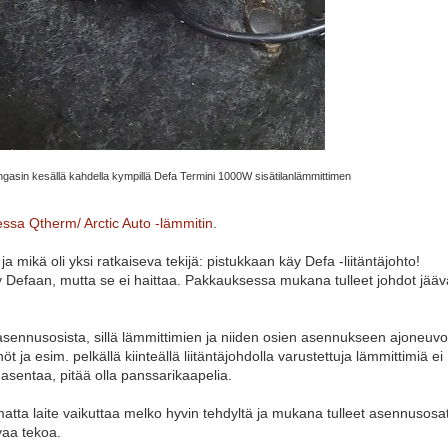
ongasin kesällä kahdella kympillä Defa Termini 1000W sisätilanlämmittimen
essa Qtherm/ Arctic Auto -lämmitin
.
a mikä oli yksi ratkaiseva tekijä: pistukkaan käy Defa -liitäntäjohto!
äy Defaan, mutta se ei haittaa. Pakkauksessa mukana tulleet johdot jääv
 asennusosista, sillä lämmittimien ja niiden osien asennukseen ajoneuvo
t ja esim. pelkällä kiinteällä liitäntäjohdolla varustettuja lämmittimiä ei
asentaa, pitää olla panssarikaapelia.
tta laite vaikuttaa melko hyvin tehdyltä ja mukana tulleet asennusosat
vaa tekoa.