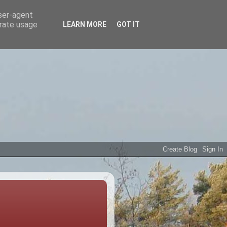
user-agent
erate usage
LEARN MORE
GOT IT