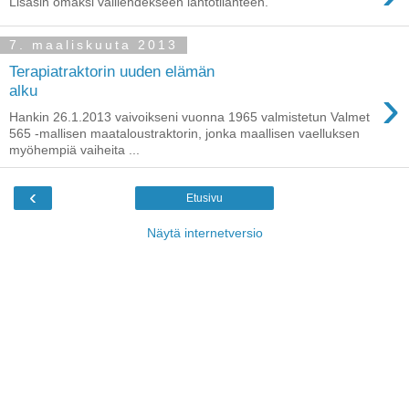
Lisäsin omaksi välilehdekseen lähtötilanteen.
7. maaliskuuta 2013
Terapiatraktorin uuden elämän
›
alku
Hankin 26.1.2013 vaivoikseni vuonna 1965 valmistetun Valmet
565 -mallisen maataloustraktorin, jonka maallisen vaelluksen
myöhempiä vaiheita ...
‹
Etusivu
Näytä internetversio