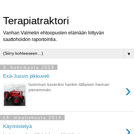
Terapiatraktori
Vanhan Valmetin ehtoopuolen elämään liittyvän
saattohoidon raportointia.
▼
3. huhtikuuta 2013
Exä-Jussin pikkuveli
›
Isomman kaveriksi hankin tällaisen hieman
pienemmän.
13. maaliskuuta 2013
›
Käynnistelyä