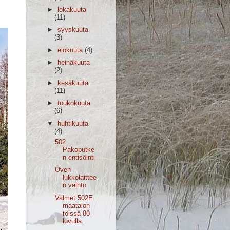
►
lokakuuta
(11)
►
syyskuuta
(3)
►
elokuuta
(4)
►
heinäkuuta
(2)
►
kesäkuuta
(11)
►
toukokuuta
(6)
▼
huhtikuuta
(4)
502
Pakoputke
n entisöinti
Oven
lukkolaittee
n vaihto
Valmet 502E
maatalon
töissä 80-
luvulla.