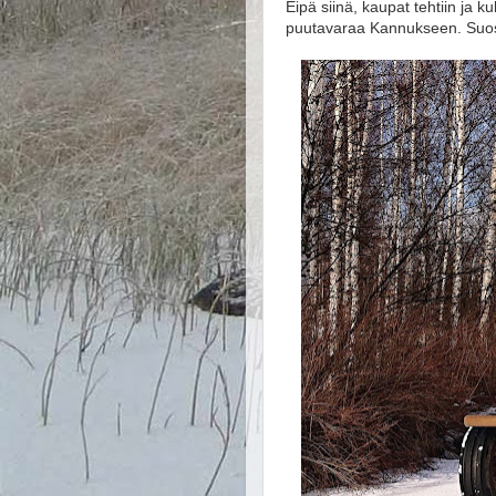
Eipä siinä, kaupat tehtiin ja ku
puutavaraa Kannukseen. Suosit