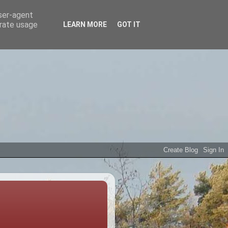
user-agent
erate usage
LEARN MORE
GOT IT