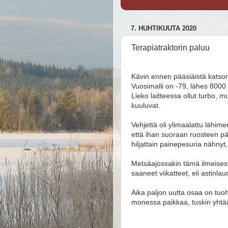
7. HUHTIKUUTA 2020
Terapiatraktorin paluu
Kävin ennen pääsiäistä katsom
Vuosimalli on -79, lähes 8000 t
Lieko laitteessa ollut turbo, m
kuuluvat.
Vehjettä oli ylimaalattu lähime
että ihan suoraan ruosteen pääl
hiljattain painepesuria nähnyt
Metsäajossakin tämä ilmeisest
saaneet viikatteet, eli astinl
Aika paljon uutta osaa on tuoh
monessa paikkaa, tuskin yhtään