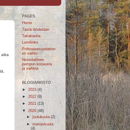
PAGES
Home
Tästä lähdetään
Takakauha
Lumilinko
Polttoainesuodattim
en vaihto
t aika
Nostolaitteen
pumpun korjausta
ja vaihtoa
tä,
BLOGIARKISTO
►
2023
(4)
►
2022
(9)
►
2021
(13)
▼
2020
(48)
►
joulukuuta
(2)
►
marraskuuta
(4)