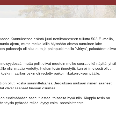
assa Kannuksessa erästä juuri nettikoneeseen tullutta 502-E -mallia,
untia ajettu, mutta melko lailla älyissään olevan tuntuinen laite.
utta pakosarja oli aika outo ja pakoputki mallia "viritys", pakoäänet oliva
nneisyydessä, mutta pellit olivat muutoin melko suorat eikä näyttänyt sil
le olisi maalia vedetty. Hiukan tosin ihmetytti, kun ei ilmeisesti ollut
, koska maalikerroskin oli vedetty paikoin likakerroksen päälle.
i on ollut, koska suunnittelijansa Bergiuksen mukaan nimen saaneet
audat olivat saaneet hieman osumaa.
on tuntimäärään saanut laittaa, toisaalta hyvä niin. Klappia tosin on
 täysin pyöreää reilää löytyy esim. nostolaitteesta.