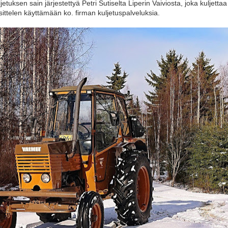
ljetuksen sain järjestettyä Petri Sutiselta Liperin Vaiviosta, joka kuljettaa
telen käyttämään ko. firman kuljetuspalveluksia.