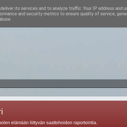
eliver its services and to analyze traffic. Your IP address and 
ormance and security metrics to ensure quality of service, gen
abuse.
i
len elämään liittyvän saattohoidon raportointia.