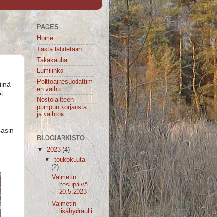
PAGES
Home
Tästä lähdetään
Takakauha
Lumilinko
Polttoainesuodattim
iinä
en vaihto
oi
Nostolaitteen
pumpun korjausta
ja vaihtoa
sasin
BLOGIARKISTO
▼
2023
(4)
▼
toukokuuta
(2)
Valmetin
pesupäivä
20.5.2023
Valmetin
lisähydraulii