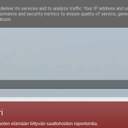
eliver its services and to analyze traffic. Your IP address and 
ormance and security metrics to ensure quality of service, gen
abuse.
i
len elämään liittyvän saattohoidon raportointia.