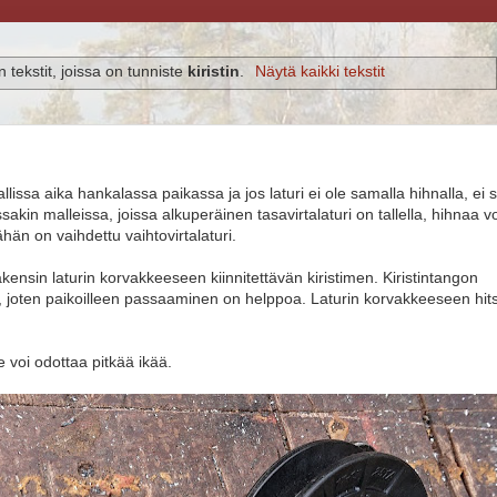
 tekstit, joissa on tunniste
kiristin
.
Näytä kaikki tekstit
issa aika hankalassa paikassa ja jos laturi ei ole samalla hihnalla, ei s
ssakin malleissa, joissa alkuperäinen tasavirtalaturi on tallella, hihnaa v
Tähän on vaihdettu vaihtovirtalaturi.
akensin laturin korvakkeeseen kiinnitettävän kiristimen. Kiristintangon
 joten paikoilleen passaaminen on helppoa. Laturin korvakkeeseen hit
le voi odottaa pitkää ikää.