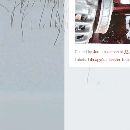
Posted by
Jari Lukkarinen
at
12:
Labels:
hihnapyörä
,
kiristin
,
tuul