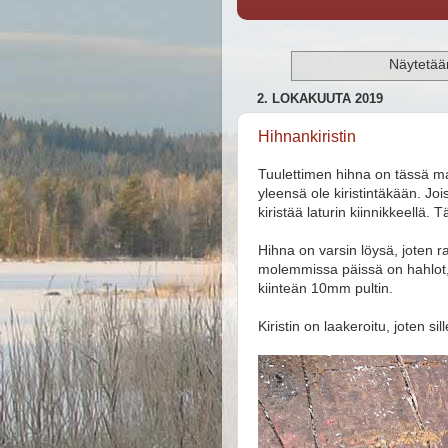
Näytetään
2. LOKAKUUTA 2019
Hihnankiristin
Tuulettimen hihna on tässä mall
yleensä ole kiristintäkään. Joi
kiristää laturin kiinnikkeellä. 
Hihna on varsin löysä, joten r
molemmissa päissä on hahlot,
kiinteän 10mm pultin.
Kiristin on laakeroitu, joten sil