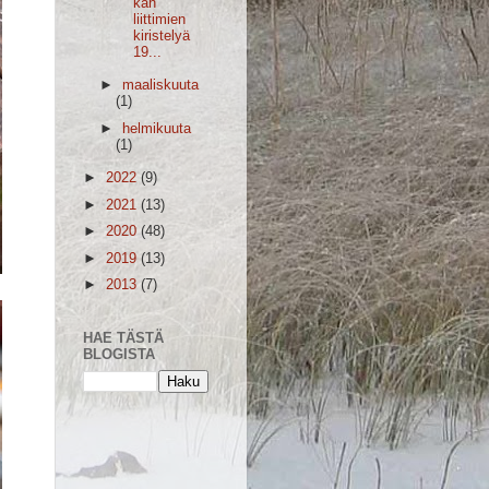
kan
liittimien
kiristelyä
19...
►
maaliskuuta
(1)
►
helmikuuta
(1)
►
2022
(9)
►
2021
(13)
►
2020
(48)
►
2019
(13)
►
2013
(7)
HAE TÄSTÄ
BLOGISTA