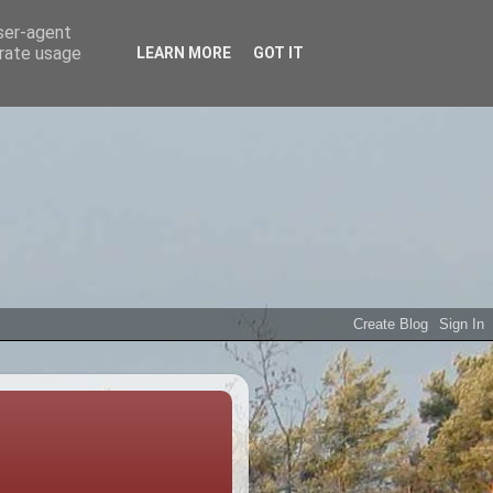
user-agent
erate usage
LEARN MORE
GOT IT