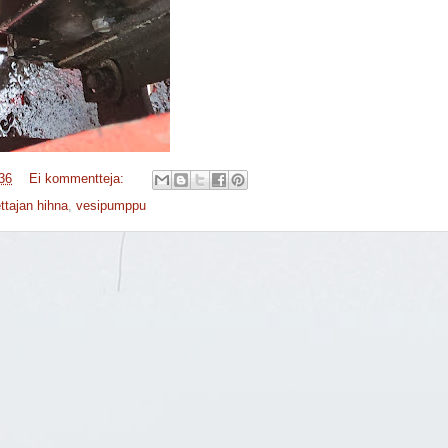
36
Ei kommentteja:
ettajan hihna
,
vesipumppu