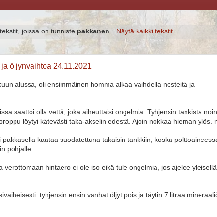
ekstit, joissa on tunniste
pakkanen
.
Näytä kaikki tekstit
ja öljynvaihtoa 24.11.2021
kuun alussa, oli ensimmäinen homma alkaa vaihdella nesteitä ja
issa saattoi olla vettä, joka aiheuttaisi ongelmia. Tyhjensin tankista noi
sproppu löytyi kätevästi taka-akselin edestä. Ajoin nokkaa hieman ylös, n
i pakkasella kaataa suodatettuna takaisin tankkiin, koska polttoaineess
in pohjalle.
ka verottomaan hintaero ei ole iso eikä tule ongelmia, jos ajelee yleisellä
vaiheisesti: tyhjensin ensin vanhat öljyt pois ja täytin 7 litraa mineraali