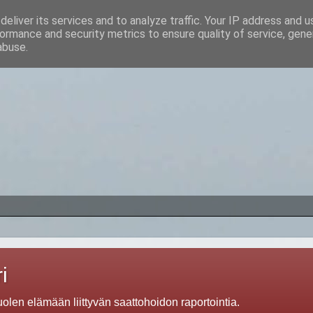
eliver its services and to analyze traffic. Your IP address and 
ormance and security metrics to ensure quality of service, gen
abuse.
i
len elämään liittyvän saattohoidon raportointia.