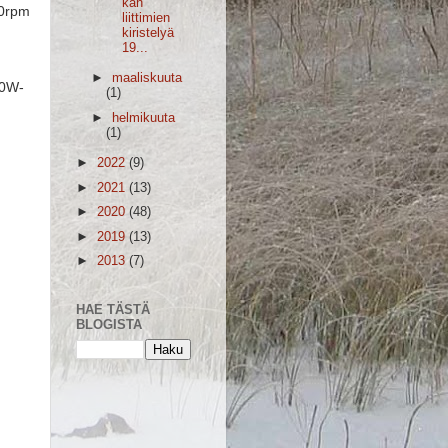
kan
500rpm
liittimien
kiristelyä
19...
►
maaliskuuta
10W-
(1)
►
helmikuuta
(1)
►
2022
(9)
►
2021
(13)
►
2020
(48)
►
2019
(13)
►
2013
(7)
HAE TÄSTÄ
BLOGISTA