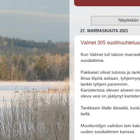
Näytetään t
27. MARRASKUUTA 2021
Valmet 305 suolihuuhtelua 
Kun Valmet tuli taloon marras
suodattimia.
Pakkaset olivat tulossa ja tank
litraa löpöä astiaan, tyhjenny
tankki tyhjeni paremmin.
Kanisterissa olevan aineen vo
oleva vesi on jäätynyt kanister
Tankkasin tilalle dieseliä, kos
tiellä.
Moottoriöljyn vaihdon tein kaksi
uuden suodattimen kanssa.