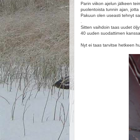
Parin viikon ajelun jälkeen tei
puolentoista tunnin ajan, jotta
Pakuun olen useasti tehnyt s
.
Sitten vaihdoin taas uudet öl
40 uuden suodattimen kanssa
Nyt ei taas tarvitse hetkeen hu