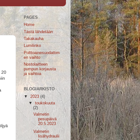
PAGES
Home
Tästä lähdetään
Takakauha
Lumilinko
Polttoainesuodattim
en vaihto
Nostolaitteen
pumpun korjausta
n 20
ja vaihtoa
iin
BLOGIARKISTO
a
▼
2023
(4)
▼
toukokuuta
(2)
Valmetin
pesupäivä
20.5.2023
öljyä
Valmetin
lisähydraulii