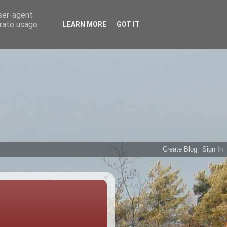
user-agent
erate usage
LEARN MORE
GOT IT