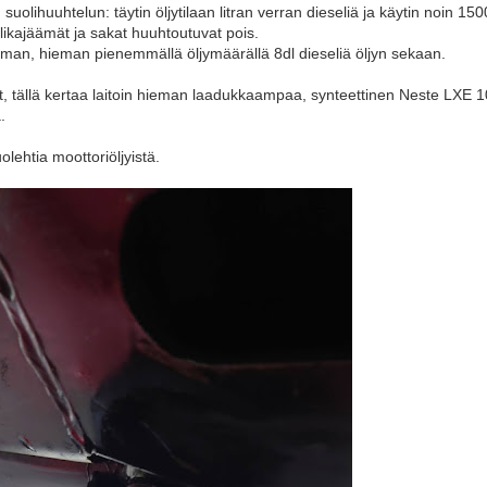
n suolihuuhtelun: täytin öljytilaan litran verran dieseliä ja käytin noin 1
 likajäämät ja sakat huuhtoutuvat pois.
aman, hieman pienemmällä öljymäärällä 8dl dieseliä öljyn sekaan.
jyt, tällä kertaa laitoin hieman laadukkaampaa, synteettinen Neste LXE 
.
olehtia moottoriöljyistä.