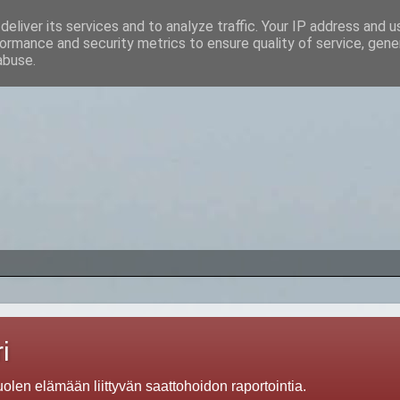
eliver its services and to analyze traffic. Your IP address and 
ormance and security metrics to ensure quality of service, gen
abuse.
i
len elämään liittyvän saattohoidon raportointia.