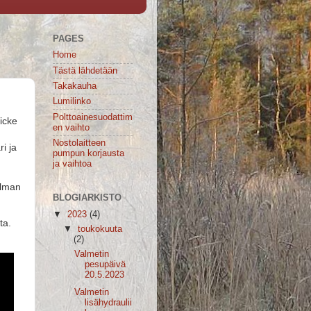
PAGES
Home
Tästä lähdetään
Takakauha
Lumilinko
Polttoainesuodattim
icke
en vaihto
Nostolaitteen
ri ja
pumpun korjausta
ja vaihtoa
Ilman
BLOGIARKISTO
▼
2023
(4)
ta.
▼
toukokuuta
(2)
Valmetin
pesupäivä
20.5.2023
Valmetin
lisähydraulii