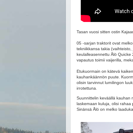
Tasan vuosi sitten ostin Kajaa
05 -sarjan traktorit ovat melk
tekniikkansa takia (vaihteisto,
keulalleasennettu Ålö Quicke
vapautus toimii vaijerilla, mek
Etukuormain on kätevä kaikenl
kauhankäännön puute. Kuormai
olisin tarvinnut lumilingon lu
irrotettuna.
Suunnittelin keväällä kauhan 
laskemaan kuluja, olisi rahaa pal
Sinänsä Ålö on melko laaduka