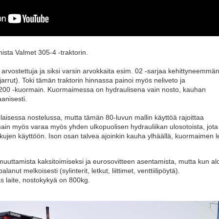
nista Valmet 305-4 -traktorin.
o arvostettuja ja siksi varsin arvokkaita esim. 02 -sarjaa kehittyneemmä
 jarrut). Toki tämän traktorin hinnassa painoi myös neliveto ja
 200 -kuormain. Kuormaimessa on hydraulisena vain nosto, kauhan
aanisesti.
aisessa nostelussa, mutta tämän 80-luvun mallin käyttöä rajoittaa
n myös varaa myös yhden ulkopuolisen hydrauliikan ulosotoista, jota
ukkujen käyttöön. Ison osan talvea ajoinkin kauha ylhäällä, kuormaimen l
muuttamista kaksitoimiseksi ja eurosovitteen asentamista, mutta kun al
anut melkoisesti (sylinterit, letkut, liittimet, venttiilipöytä).
s laite, nostokykyä on 800kg.