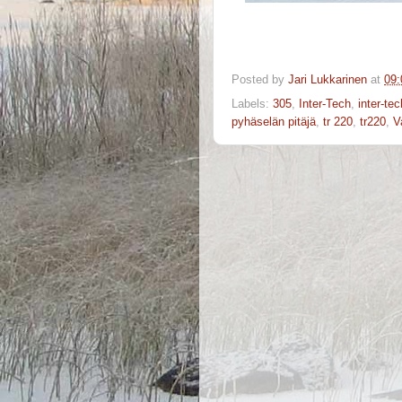
Posted by
Jari Lukkarinen
at
09:
Labels:
305
,
Inter-Tech
,
inter-te
pyhäselän pitäjä
,
tr 220
,
tr220
,
V