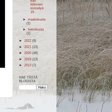
kan
liittimien
kiristelyä
19...
►
maaliskuuta
(1)
►
helmikuuta
(1)
►
2022
(9)
►
2021
(13)
►
2020
(48)
►
2019
(13)
►
2013
(7)
HAE TÄSTÄ
BLOGISTA