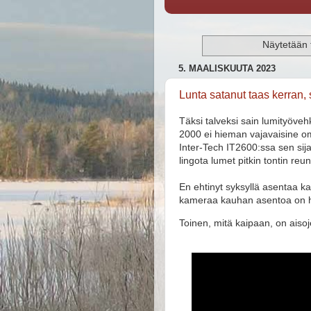
Näytetään t
5. MAALISKUUTA 2023
Lunta satanut taas kerran, 
Täksi talveksi sain lumityöve
2000 ei hieman vajavaisine om
Inter-Tech IT2600:ssa sen sijaan
lingota lumet pitkin tontin reu
En ehtinyt syksyllä asentaa k
kameraa kauhan asentoa on h
Toinen, mitä kaipaan, on aisoj