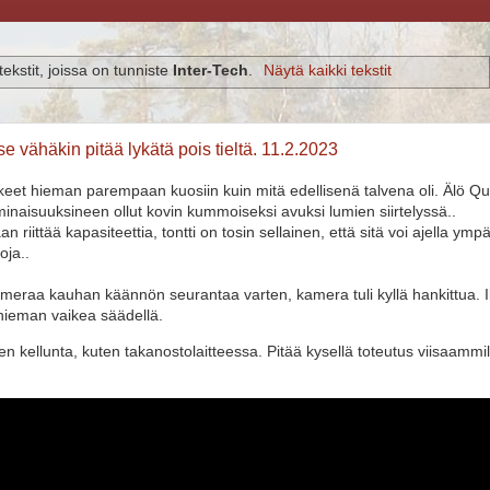
ekstit, joissa on tunniste
Inter-Tech
.
Näytä kaikki tekstit
se vähäkin pitää lykätä pois tieltä. 11.2.2023
hkeet hieman parempaan kuosiin kuin mitä edellisenä talvena oli. Älö Qu
inaisuuksineen ollut kovin kummoiseksi avuksi lumien siirtelyssä..
 riittää kapasiteettia, tontti on tosin sellainen, että sitä voi ajella ympä
noja..
ameraa kauhan käännön seurantaa varten, kamera tuli kyllä hankittua. 
ieman vaikea säädellä.
en kellunta, kuten takanostolaitteessa. Pitää kysellä toteutus viisaammil