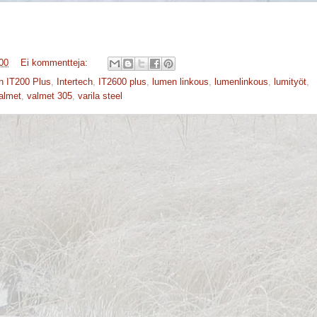
00
Ei kommentteja:
ch IT200 Plus
,
Intertech
,
IT2600 plus
,
lumen linkous
,
lumenlinkous
,
lumityöt
,
almet
,
valmet 305
,
varila steel