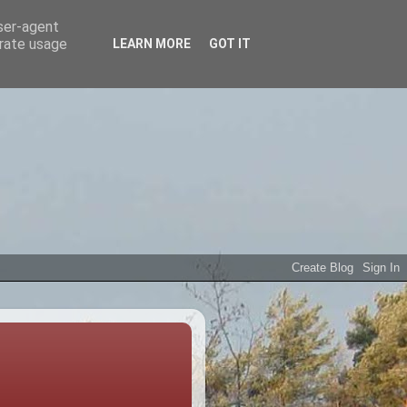
user-agent
erate usage
LEARN MORE
GOT IT