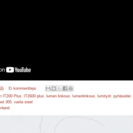
55
Ei kommentteja:
ch IT200 Plus
,
IT2600 plus
,
lumen linkous
,
lumenlinkous
,
lumityöt
,
pyhäselän
met 305
,
varila steel
inland