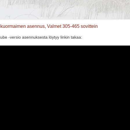
tukuormaimen asennus, Valmet 305-465 sovittein
tube -versio asennuksesta löytyy linkin takaa: