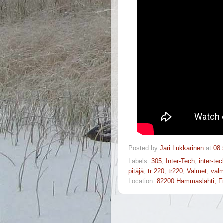
Posted by
Jari Lukkarinen
at
08:
Labels:
305
,
Inter-Tech
,
inter-te
pitäjä
,
tr 220
,
tr220
,
Valmet
,
val
Location:
82200 Hammaslahti, F