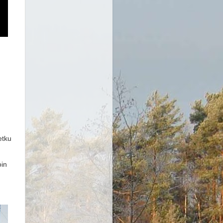
n
etku
oin