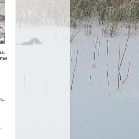
sai
staa
llä
i