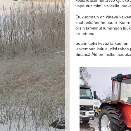
keulalleasennettu Ålö Quicke
vapautus toimii vaijerilla, mek
Etukuormain on kätevä kaikenl
kauhankäännön puute. Kuormai
olisin tarvinnut lumilingon lu
irrotettuna.
Suunnittelin keväällä kauhan 
laskemaan kuluja, olisi rahaa pal
Sinänsä Ålö on melko laaduka