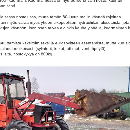
 200 -kuormain. Kuormaimessa on hydraulisena vain nosto, kauhan
aanisesti.
aisessa nostelussa, mutta tämän 80-luvun mallin käyttöä rajoittaa
n myös varaa myös yhden ulkopuolisen hydrauliikan ulosotoista, jota
ukkujen käyttöön. Ison osan talvea ajoinkin kauha ylhäällä, kuormaimen l
muuttamista kaksitoimiseksi ja eurosovitteen asentamista, mutta kun al
anut melkoisesti (sylinterit, letkut, liittimet, venttiilipöytä).
s laite, nostokykyä on 800kg.