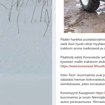
Päätin hankkia puolalaisvalm
vielä ihan hyvät rahat myytäe
traktorin arvoa melkoisesti j
Päätöstä edisti Koneviestin ar
kyseisen mallin trakstorin e
https://www.koneviesti.fi/huo
Inter-Tech -kuormaimia ovat jo
säästäisi hieman kokonaiskului
toimituksesta, joten turvaudui
Konemyynti Kauppinen
https
kuormaimia ja nouto Niemisjär
auton perävaunussa. Hinnasta e