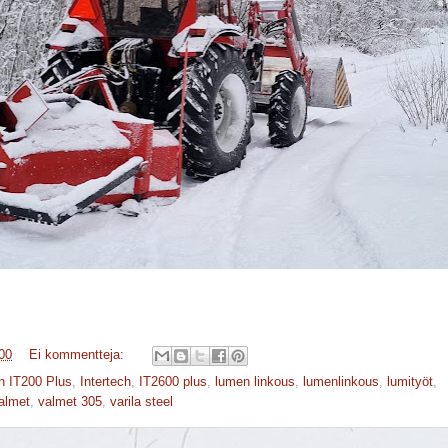
00
Ei kommentteja:
ch IT200 Plus
,
Intertech
,
IT2600 plus
,
lumen linkous
,
lumenlinkous
,
lumityöt
,
almet
,
valmet 305
,
varila steel