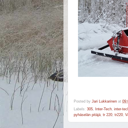
Posted by
Jari Lukkarinen
at
09:
Labels:
305
,
Inter-Tech
,
inter-te
pyhäselän pitäjä
,
tr 220
,
tr220
,
V