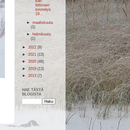
kan
liittimien
kiristelyä
19...
►
maaliskuuta
(1)
►
helmikuuta
(1)
►
2022
(9)
►
2021
(13)
►
2020
(48)
►
2019
(13)
►
2013
(7)
HAE TÄSTÄ
BLOGISTA