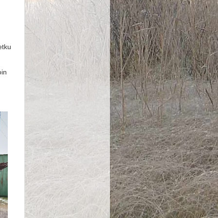
etku
oin