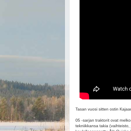
Tasan vuosi sitten ostin Kajaa
05 -sarjan traktorit ovat melk
tekniikkansa takia (vaihteisto,