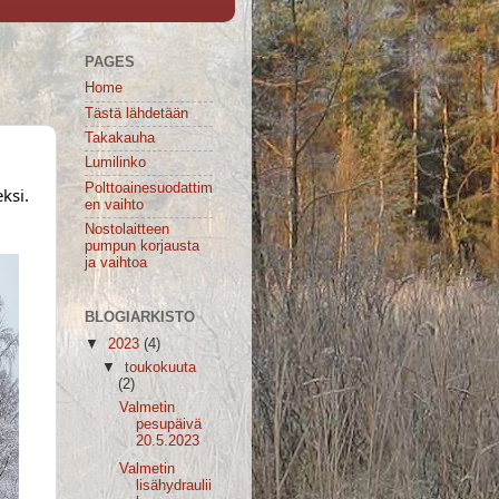
PAGES
Home
Tästä lähdetään
Takakauha
Lumilinko
Polttoainesuodattim
si. 
en vaihto
Nostolaitteen
pumpun korjausta
ja vaihtoa
BLOGIARKISTO
▼
2023
(4)
▼
toukokuuta
(2)
Valmetin
pesupäivä
20.5.2023
Valmetin
lisähydraulii