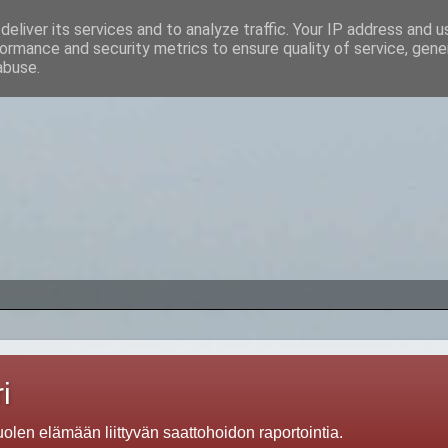
eliver its services and to analyze traffic. Your IP address and 
ormance and security metrics to ensure quality of service, gen
abuse.
i
len elämään liittyvän saattohoidon raportointia.