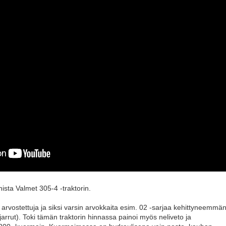
nista Valmet 305-4 -traktorin.
o arvostettuja ja siksi varsin arvokkaita esim. 02 -sarjaa kehittyneemmä
 jarrut). Toki tämän traktorin hinnassa painoi myös neliveto ja