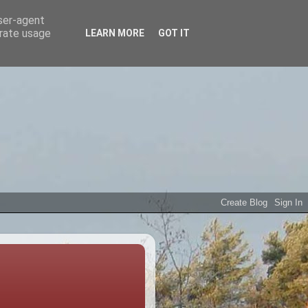
user-agent
erate usage
LEARN MORE
GOT IT