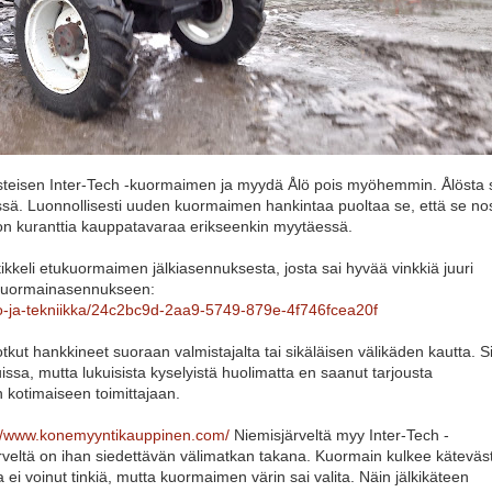
isteisen Inter-Tech -kuormaimen ja myydä Ålö pois myöhemmin. Ålösta 
ssä. Luonnollisesti uuden kuormaimen hankintaa puoltaa se, että se no
a on kuranttia kauppatavaraa erikseenkin myytäessä.
tikkeli etukuormaimen jälkiasennuksesta, josta sai hyvää vinkkiä juuri
tukuormainasennukseen:
lto-ja-tekniikka/24c2bc9d-2aa9-5749-879e-4f746fcea20f
tkut hankkineet suoraan valmistajalta tai sikäläisen välikäden kautta. Si
ssa, mutta lukuisista kyselyistä huolimatta en saanut tarjousta
n kotimaiseen toimittajaan.
://www.konemyyntikauppinen.com/
Niemisjärveltä myy Inter-Tech -
veltä on ihan siedettävän välimatkan takana. Kuormain kulkee käteväst
i voinut tinkiä, mutta kuormaimen värin sai valita. Näin jälkikäteen