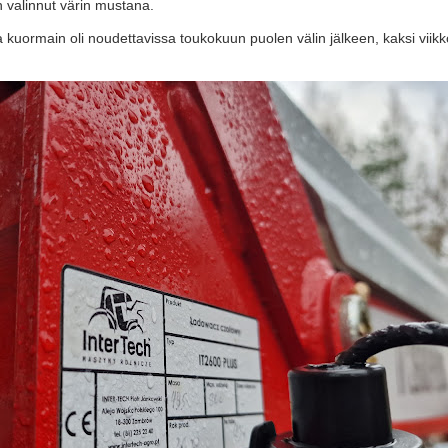
in valinnut värin mustana.
ja kuormain oli noudettavissa toukokuun puolen välin jälkeen, kaksi viik