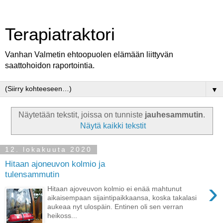
Terapiatraktori
Vanhan Valmetin ehtoopuolen elämään liittyvän
saattohoidon raportointia.
▼
Näytetään tekstit, joissa on tunniste
jauhesammutin
.
Näytä kaikki tekstit
12. lokakuuta 2020
Hitaan ajoneuvon kolmio ja
tulensammutin
›
Hitaan ajoveuvon kolmio ei enää mahtunut
aikaisempaan sijaintipaikkaansa, koska takalasi
aukeaa nyt ulospäin. Entinen oli sen verran
heikoss...