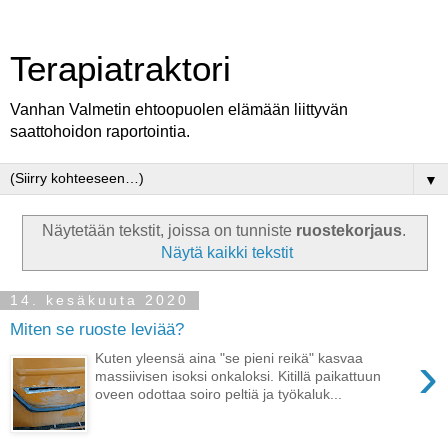
Terapiatraktori
Vanhan Valmetin ehtoopuolen elämään liittyvän
saattohoidon raportointia.
▼
Näytetään tekstit, joissa on tunniste
ruostekorjaus
.
Näytä kaikki tekstit
14. kesäkuuta 2020
Miten se ruoste leviää?
›
Kuten yleensä aina "se pieni reikä" kasvaa
massiivisen isoksi onkaloksi. Kitillä paikattuun
oveen odottaa soiro peltiä ja työkaluk...