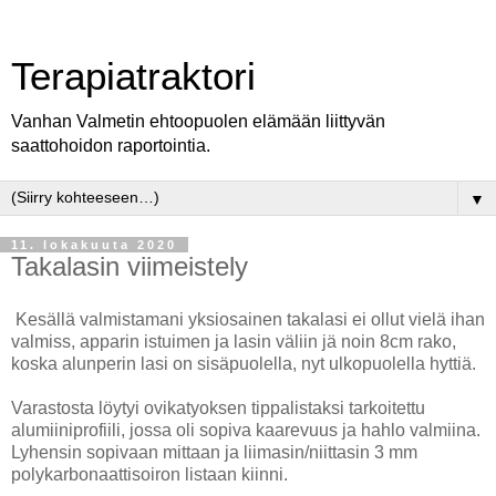
Terapiatraktori
Vanhan Valmetin ehtoopuolen elämään liittyvän
saattohoidon raportointia.
▼
11. lokakuuta 2020
Takalasin viimeistely
Kesällä valmistamani yksiosainen takalasi ei ollut vielä ihan
valmiss, apparin istuimen ja lasin väliin jä noin 8cm rako,
koska alunperin lasi on sisäpuolella, nyt ulkopuolella hyttiä.
Varastosta löytyi ovikatyoksen tippalistaksi tarkoitettu
alumiiniprofiili, jossa oli sopiva kaarevuus ja hahlo valmiina.
Lyhensin sopivaan mittaan ja liimasin/niittasin 3 mm
polykarbonaattisoiron listaan kiinni.