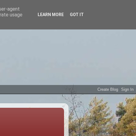
user-agent
erate usage
LEARN MORE
GOT IT