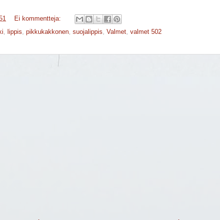
51
Ei kommentteja:
ki
,
lippis
,
pikkukakkonen
,
suojalippis
,
Valmet
,
valmet 502