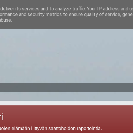
eliver its services and to analyze traffic. Your IP address and 
ormance and security metrics to ensure quality of service, gen
abuse.
i
len elämään liittyvän saattohoidon raportointia.