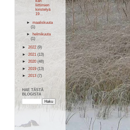
kan
liittimien
kiristelyä
19...
►
maaliskuuta
(1)
►
helmikuuta
(1)
►
2022
(9)
►
2021
(13)
►
2020
(48)
►
2019
(13)
►
2013
(7)
HAE TÄSTÄ
BLOGISTA