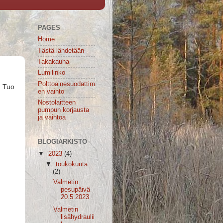
PAGES
Home
Tästä lähdetään
Takakauha
Lumilinko
Polttoainesuodattim
. Tuo
en vaihto
Nostolaitteen
pumpun korjausta
ja vaihtoa
BLOGIARKISTO
▼
2023
(4)
▼
toukokuuta
(2)
Valmetin
pesupäivä
20.5.2023
Valmetin
lisähydraulii