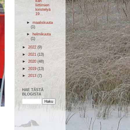
kan
liittimien
kiristelyä
19...
►
maaliskuuta
(1)
►
helmikuuta
(1)
►
2022
(9)
►
2021
(13)
►
2020
(48)
►
2019
(13)
►
2013
(7)
HAE TÄSTÄ
BLOGISTA