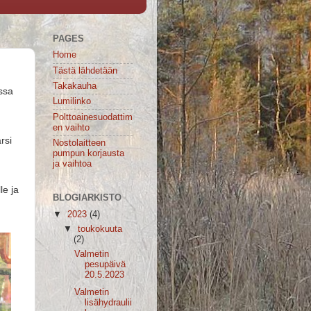
PAGES
Home
Tästä lähdetään
Takakauha
nssa
Lumilinko
Polttoainesuodattim
en vaihto
rsi
Nostolaitteen
pumpun korjausta
ja vaihtoa
le ja
BLOGIARKISTO
▼
2023
(4)
▼
toukokuuta
(2)
Valmetin
pesupäivä
20.5.2023
Valmetin
lisähydraulii