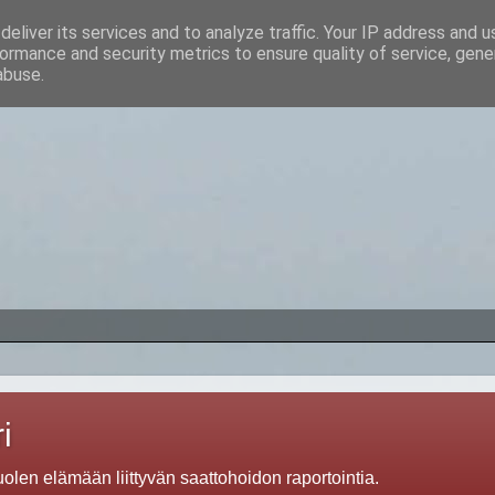
eliver its services and to analyze traffic. Your IP address and 
ormance and security metrics to ensure quality of service, gen
abuse.
i
len elämään liittyvän saattohoidon raportointia.