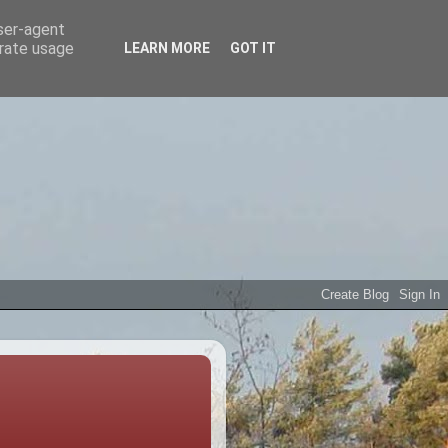
user-agent
erate usage
LEARN MORE
GOT IT