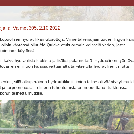
ajalla. Valmet 305. 2.10.2022
kopuolisen hydrauliikan ulosottoja. Viime talvena jäin uuden lingon ka
uolloin käytössä ollut Ålö Quicke etukuormain vei vielä yhden, joten
itoiminen käytössä.
n kaksi hydraulista luukkua ja lisäksi polanneterä. Hydraulinen työntöva
tövarren ei lingon kanssa välttämättä tarvitse olla hydraulinen, mutta
nkin, sillä alkuperäinen hydrauliikkaliittimien teline oli vääntynyt mutkil
et ja tarpeen uusia. Telineen tuhoutumista on nopeuttanut traktorissa
konut telinettä mutkille.