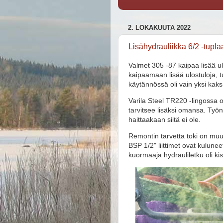
2. LOKAKUUTA 2022
Lisähydrauliikka 6/2 -tupla
Valmet 305 -87 kaipaa lisää ul
kaipaamaan lisää ulostuloja, t
käytännössä oli vain yksi kaks
Varila Steel TR220 -lingossa o
tarvitsee lisäksi omansa. Työn
haittaakaan siitä ei ole.
Remontin tarvetta toki on muute
BSP 1/2" liittimet ovat kulune
kuormaaja hydrauliletku oli kis