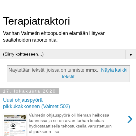
Terapiatraktori
Vanhan Valmetin ehtoopuolen elämään liittyvän
saattohoidon raportointia.
▼
Näytetään tekstit, joissa on tunniste
mmx
.
Näytä kaikki
tekstit
17. lokakuuta 2020
Uusi ohjauspyörä
pikkukakkoseen (Valmet 502)
›
Valmetin ohjauspyörä oli hieman heikossa
kunnossa ja se on aivan turhan kookas
hydrostaattisella tehostuksella varustettuun
ohjaukseen. Iso ...