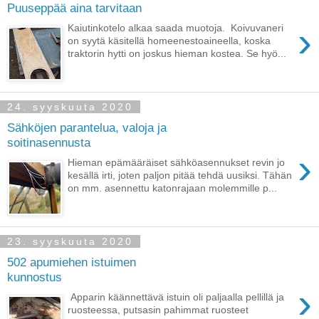
Puuseppää aina tarvitaan
›
Kaiutinkotelo alkaa saada muotoja. Koivuvaneri
on syytä käsitellä homeenestoaineella, koska
traktorin hytti on joskus hieman kostea. Se hyö...
24. syyskuuta 2020
Sähköjen parantelua, valoja ja
soitinasennusta
›
Hieman epämääräiset sähköasennukset revin jo
kesällä irti, joten paljon pitää tehdä uusiksi. Tähän
on mm. asennettu katonrajaan molemmille p...
23. syyskuuta 2020
502 apumiehen istuimen
kunnostus
›
Apparin käännettävä istuin oli paljaalla pellillä ja
ruosteessa, putsasin pahimmat ruosteet