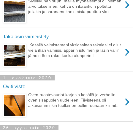
›
Sivuikkunan suljin, mallia myöhäisempi oli hieman
arvoituksellinen: kahva on ikäänkuin poltettu
jollakin ja saranamekanismista puuttuu yksi ...
Takalasin viimeistely
›
Kesällä valmistamani yksiosainen takalasi ei ollut
vielä ihan valmiss, apparin istuimen ja lasin väliin
jä noin 8cm rako, koska alunperin l...
1. lokakuuta 2020
Ovitiiviste
›
Oven ruostevauriot korjasin kesällä ja verhoilin
oven sisäpuolen uudelleen. Tiivisteenä oli
aikaisemminkin tuollainen pellin reunaan kiinnit...
26. syyskuuta 2020