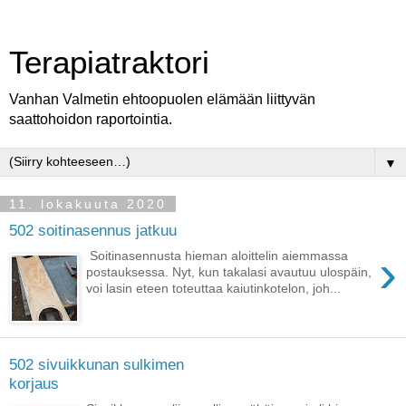
Terapiatraktori
Vanhan Valmetin ehtoopuolen elämään liittyvän
saattohoidon raportointia.
▼
11. lokakuuta 2020
502 soitinasennus jatkuu
›
Soitinasennusta hieman aloittelin aiemmassa
postauksessa. Nyt, kun takalasi avautuu ulospäin,
voi lasin eteen toteuttaa kaiutinkotelon, joh...
502 sivuikkunan sulkimen
korjaus